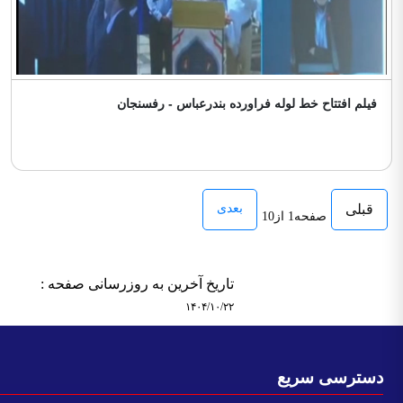
فيلم افتتاح خط لوله فراورده بندرعباس - رفسنجان
قبلی
بعدی
صفحه1 از10
تاریخ آخرین به روزرسانی صفحه :
۱۴۰۴/۱۰/۲۲
سترسی سریع