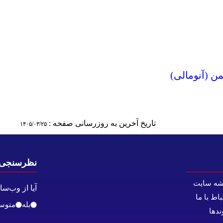
من (آنومالی)
تاریخ آخرین به روزرسانی صفحه :
۱۴۰۵/۰۳/۲۵
نظرسنجی
شه سایت
آیا از وب‌س
باط با ما
بله
متوس
ندها